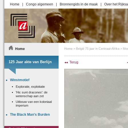
Home
|
Congo algemeen
|
Bronnengids in de maak
|
Over het Rijksa
Home
Home
>
België 75 jaar in Centraal‑Afrika
>
Mod
125 Jaar akte van Berlijn
Terug
Winstmotief
Exploratie, exploitatie
'Hic sunt dracones': de
wetenschap aan zet
Uitbouw van een koloniaal
imperium
The Black Man's Burden